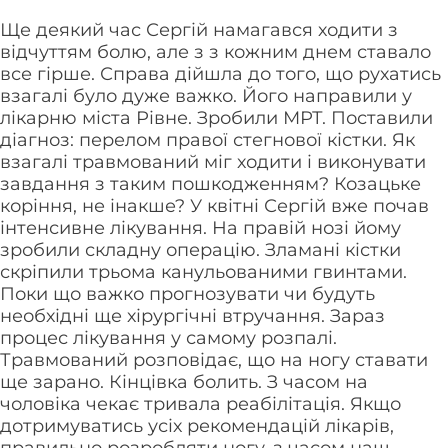
Ще деякий час Сергій намагався ходити з
відчуттям болю, але з з кожним днем ставало
все гірше. Справа дійшла до того, що рухатись
взагалі було дуже важко. Його направили у
лікарню міста Рівне. Зробили МРТ. Поставили
діагноз: перелом правої стегнової кістки. Як
взагалі травмований міг ходити і виконувати
завдання з таким пошкодженням? Козацьке
коріння, не інакше? У квітні Сергій вже почав
інтенсивне лікування. На правій нозі йому
зробили складну операцію. Зламані кістки
скріпили трьома канульованими гвинтами.
Поки що важко прогнозувати чи будуть
необхідні ще хірургічні втручання. Зараз
процес лікування у самому розпалі.
Травмований розповідає, що на ногу ставати
ще зарано. Кінцівка болить. З часом на
чоловіка чекає тривала реабілітація. Якщо
дотримуватись усіх рекомендацій лікарів,