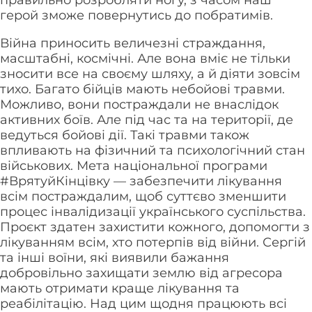
правильно розробляти ногу, з часом наш
герой зможе повернутись до побратимів.
Війна приносить величезні страждання,
масштабні, космічні. Але вона вміє не тільки
зносити все на своєму шляху, а й діяти зовсім
тихо. Багато бійців мають небойові травми.
Можливо, вони постраждали не внаслідок
активних боїв. Але під час та на території, де
ведуться бойові дії. Такі травми також
впливають на фізичний та психологічний стан
військових. Мета національної програми
#ВрятуйКінцівку — забезпечити лікування
всім постраждалим, щоб суттєво зменшити
процес інвалідизації українського суспільства.
Проєкт здатен захистити кожного, допомогти з
лікуванням всім, хто потерпів від війни. Сергій
та інші воїни, які виявили бажання
добровільно захищати землю від агресора
мають отримати краще лікування та
реабілітацію. Над цим щодня працюють всі