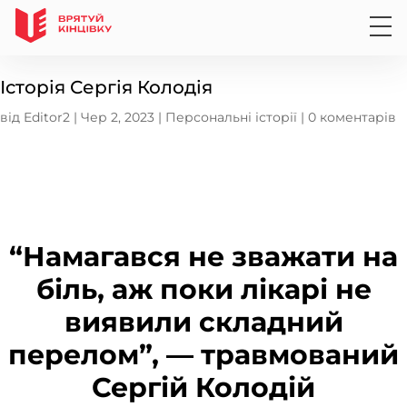
Історія Сергія Колодія
від
Editor2
|
Чер 2, 2023
|
Персональні історії
|
0 коментарів
“Намагався не зважати на
біль, аж поки лікарі не
виявили складний
перелом”, — травмований
Сергій Колодій