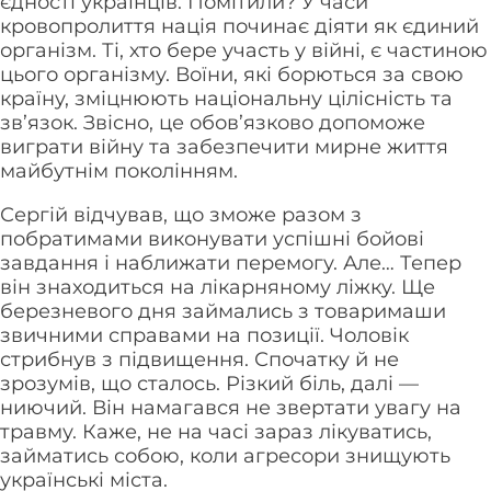
єдності українців. Помітили? У часи
кровопролиття нація починає діяти як єдиний
організм. Ті, хто бере участь у війні, є частиною
цього організму. Воїни, які борються за свою
країну, зміцнюють національну цілісність та
зв’язок. Звісно, це обов’язково допоможе
виграти війну та забезпечити мирне життя
майбутнім поколінням.
Сергій відчував, що зможе разом з
побратимами виконувати успішні бойові
завдання і наближати перемогу. Але… Тепер
він знаходиться на лікарняному ліжку. Ще
березневого дня займались з товаримаши
звичними справами на позиції. Чоловік
стрибнув з підвищення. Спочатку й не
зрозумів, що сталось. Різкий біль, далі —
ниючий. Він намагався не звертати увагу на
травму. Каже, не на часі зараз лікуватись,
займатись собою, коли агресори знищують
українські міста.