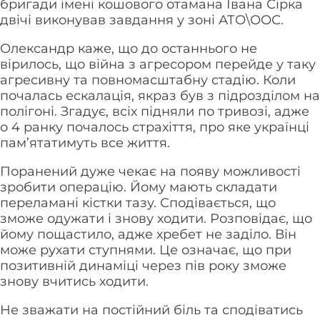
бригади імені кошового отамана Івана Сірка
двічі виконував завдання у зоні АТО\ООС.
Олександр каже, що до останнього не
вірилось, що війна з агресором перейде у таку
агресивну та повномасштабну стадію. Коли
почалась ескалація, якраз був з підрозділом на
полігоні. Згадує, всіх підняли по тривозі, адже
о 4 ранку почалось страхіття, про яке українці
пам’ятатимуть все життя.
Поранений дуже чекає на появу можливості
зробити операцію. Йому мають складати
переламані кістки тазу. Сподівається, що
зможе одужати і знову ходити. Розповідає, що
йому пощастило, адже хребет не заділо. Він
може рухати ступнями. Це означає, що при
позитивній динаміці через пів року зможе
знову вчитись ходити.
Не зважати на постійний біль та сподіватись