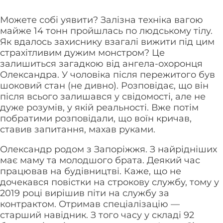
Можете собі уявити? Залізна техніка вагою
майже 14 тонн пройшлась по людському тілу.
Як вдалось захиснику взагалі вижити під цим
страхітливим дужим монстром? Це
залишиться загадкою від ангела-охоронця
Олександра. У чоловіка після пережитого був
шоковий стан (не дивно). Розповідає, що він
після всього залишався у свідомості, але не
дуже розумів, у якій реальності. Вже потім
побратими розповідали, що воїн кричав,
ставив запитання, махав руками.
Олександр родом з Запоріжжя. З найрідніших
має маму та молодшого брата. Деякий час
працював на будівництві. Каже, що не
дочекався повістки на строкову службу, тому у
2019 році вирішив піти на службу за
контрактом. Отримав спеціалізацію —
старший навідник. З того часу у складі 92