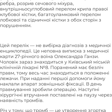
ребра, розрив сечового міхура,
внутрішньосуглобовий перелом крила правої
клубової кістки, багатоуламковий перелом
лобкової та сідничної кістки з обох сторін з
порушенням.
Цей перелік — не вибірка діагнозів з медичної
енциклопедії. Це неповна виписка з медичної
карти 27-річного воїна Олександра Ганзи.
Чоловік зараз знаходиться у Київський міській
клінічній лікарні №8. Поранений має безліч
травм, тому весь час знаходиться в положенні
лежачи. При наданні першої допомоги йому
наклали апарат зовнішньої фіксації. В день
травмування зробили операцію. Наступні
хірургічні втручання поставлені на паузу через
наявність тромбів.
Річ у тому, що тромб — це утворення згортка