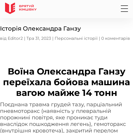
Історія Олександра Ганзу
від
Editor2
|
Тра 31, 2023
|
Персональні історії
|
0 коментарів
Воїна Олександра Ганзу
переїхала бойова машина
вагою майже 14 тонн
Поєднана травма грудей тазу, парціальний
пневмоторакс (наявність у плевральній
порожнині повітря, яке проникає туди
внаслідок пошкодження легень), гемоторакс
(внутрішня кровотеча), закритий перелом