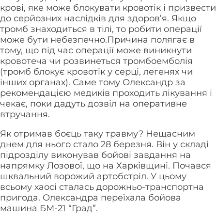
крові, яке може блокувати кровотік і призвести
до серйозних наслідків для здоров’я. Якщо
тромб знаходиться в тілі, то робити операції
може бути небезпечно.Причина полягає в
тому, що під час операції може виникнути
кровотеча чи розвинеться тромбоемболія
(тромб блокує кровотік у серці, легенях чи
інших органах). Саме тому Олександр за
рекомендацією медиків проходить лікування і
чекає, поки дадуть дозвіл на оперативне
втручання.
Як отримав боєць таку травму? Нещасним
днем для нього стало 28 березня. Він у складі
підрозділу виконував бойові завдання на
напрямку Лозової, що на Харківщині. Почався
шквальний ворожий артобстріл. У цьому
всьому хаосі сталась дорожньо-транспортна
пригода. Олександра переїхала бойова
машина БМ-21 “Град”.