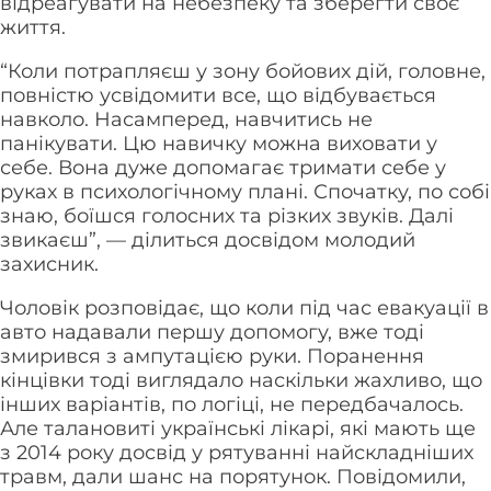
відреагувати на небезпеку та зберегти своє
життя.
“Коли потрапляєш у зону бойових дій, головне,
повністю усвідомити все, що відбувається
навколо. Насамперед, навчитись не
панікувати. Цю навичку можна виховати у
себе. Вона дуже допомагає тримати себе у
руках в психологічному плані. Спочатку, по собі
знаю, боїшся голосних та різких звуків. Далі
звикаєш”, — ділиться досвідом молодий
захисник.
Чоловік розповідає, що коли під час евакуації в
авто надавали першу допомогу, вже тоді
змирився з ампутацією руки. Поранення
кінцівки тоді виглядало наскільки жахливо, що
інших варіантів, по логіці, не передбачалось.
Але талановиті українські лікарі, які мають ще
з 2014 року досвід у рятуванні найскладніших
травм, дали шанс на порятунок. Повідомили,