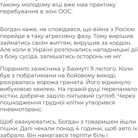
такому молодому віці вже мав практику
перебування в зоні ООС.
Богдан каже, не сповідався, що війна з Росією
перейде в таку агресивну фазу. Тому вирішив
займатись своїм життям, вирушив за кордон.
Але коли в Україні розпочались нападницькі дії
з боку сусіда, залишатись осторонь не міг.
Поранило захисника у Бахмуті 9 лютого. Коли
був з побратимами на бойовому виході,
розірвалась ворожа граната. Його відкинуло
вибуховою хвилею. На правій руці переламало
кістки, добряче заділо ліктьовий суглоб. Через
пошкодження грудної клітки утворився
пневмоторакс.
Щоб евакуюватись, Богдан з товаришем йшли
пішки. Далі чекали понад 4 години, щоб авто їх
забрало. Він намагався терпіти біль і