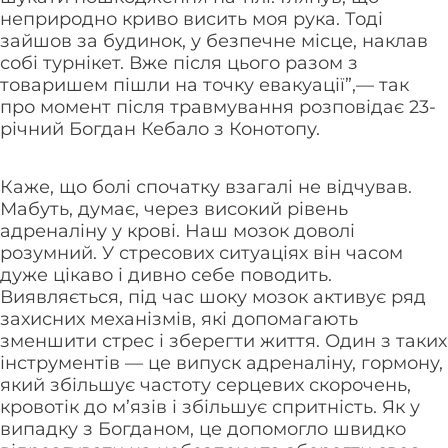
неприродно криво висить моя рука. Тоді
зайшов за будинок, у безпечне місце, наклав
собі турнікет. Вже після цього разом з
товаришем пішли на точку евакуації”,— так
про момент після травмування розповідає 23-
річний Богдан Кебало з Конотопу.
Каже, що болі спочатку взагалі не відчував.
Мабуть, думає, через високий рівень
адреналіну у крові. Наш мозок доволі
розумний. У стресових ситуаціях він часом
дуже цікаво і дивно себе поводить.
Виявляється, під час шоку мозок активує ряд
захисних механізмів, які допомагають
зменшити стрес і зберегти життя. Один з таких
інструментів — це випуск адреналіну, гормону,
який збільшує частоту серцевих скорочень,
кровотік до м’язів і збільшує спритність. Як у
випадку з Богданом, це допомогло швидко