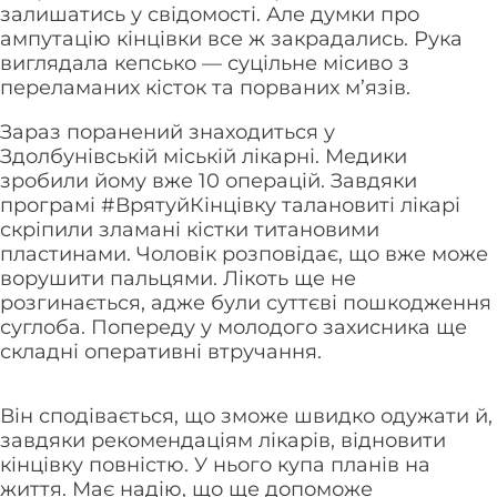
залишатись у свідомості. Але думки про
ампутацію кінцівки все ж закрадались. Рука
виглядала кепсько — суцільне місиво з
переламаних кісток та порваних м’язів.
Зараз поранений знаходиться у
Здолбунівській міській лікарні. Медики
зробили йому вже 10 операцій. Завдяки
програмі #ВрятуйКінцівку талановиті лікарі
скріпили зламані кістки титановими
пластинами. Чоловік розповідає, що вже може
ворушити пальцями. Лікоть ще не
розгинається, адже були суттєві пошкодження
суглоба. Попереду у молодого захисника ще
складні оперативні втручання.
Він сподівається, що зможе швидко одужати й,
завдяки рекомендаціям лікарів, відновити
кінцівку повністю. У нього купа планів на
життя. Має надію, що ще допоможе