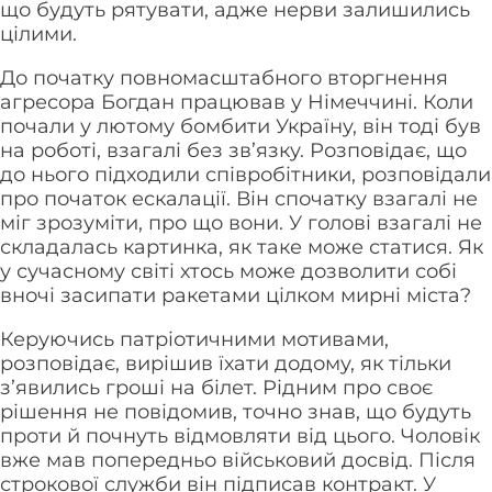
що будуть рятувати, адже нерви залишились
цілими.
До початку повномасштабного вторгнення
агресора Богдан працював у Німеччині. Коли
почали у лютому бомбити Україну, він тоді був
на роботі, взагалі без зв’язку. Розповідає, що
до нього підходили співробітники, розповідали
про початок ескалації. Він спочатку взагалі не
міг зрозуміти, про що вони. У голові взагалі не
складалась картинка, як таке може статися. Як
у сучасному світі хтось може дозволити собі
вночі засипати ракетами цілком мирні міста?
Керуючись патріотичними мотивами,
розповідає, вирішив їхати додому, як тільки
з’явились гроші на білет. Рідним про своє
рішення не повідомив, точно знав, що будуть
проти й почнуть відмовляти від цього. Чоловік
вже мав попередньо військовий досвід. Після
строкової служби він підписав контракт. У