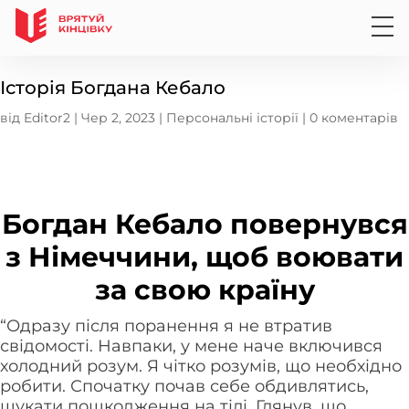
Історія Богдана Кебало
від
Editor2
|
Чер 2, 2023
|
Персональні історії
|
0 коментарів
Богдан Кебало повернувся
з Німеччини, щоб воювати
за свою країну
“Одразу після поранення я не втратив
свідомості. Навпаки, у мене наче включився
холодний розум. Я чітко розумів, що необхідно
робити. Спочатку почав себе обдивлятись,
шукати пошкодження на тілі. Глянув, що