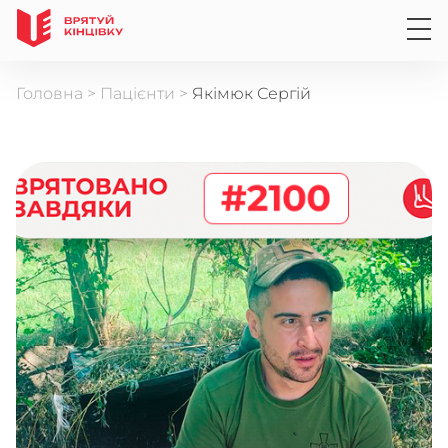
Головна
>
Пацієнти
>
Якімюк Сергій