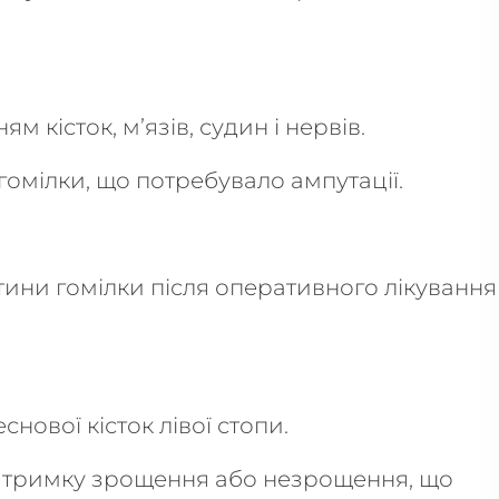
кісток, м’язів, судин і нервів.
омілки, що потребувало ампутації.
тини гомілки після оперативного лікування
снової кісток лівої стопи.
атримку зрощення або незрощення, що