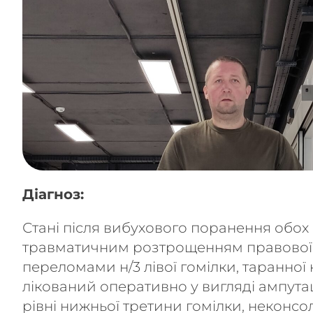
Діагноз:
Стані після вибухового поранення обох н
травматичним розтрощенням правової с
переломами н/3 лівої гомілки, таранної к
лікований оперативно у вигляді ампутац
рівні нижньої третини гомілки, неконсо