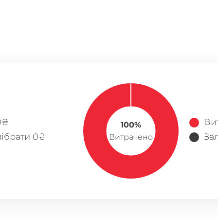
0₴
Ви
100%
ібрати 0₴
За
Витрачено