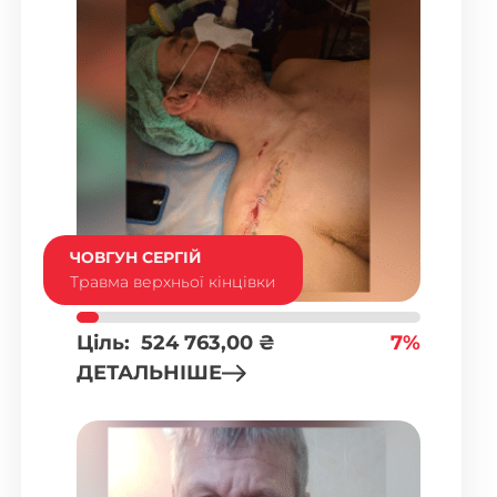
ЧОВГУН СЕРГІЙ
Травма верхньої кінцівки
Ціль:
524 763,00
₴
7%
ДЕТАЛЬНІШЕ