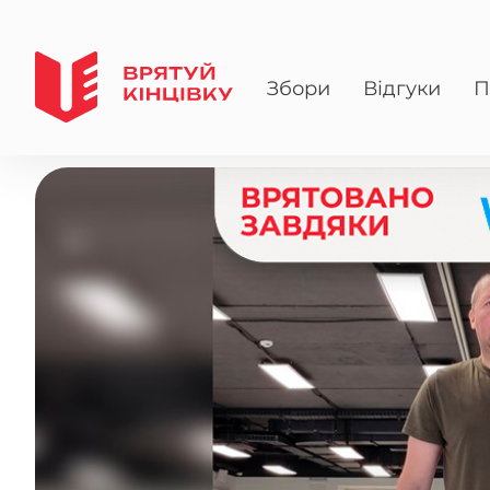
Збори
Відгуки
П
Головна
>
Пацієнти
>
Черній Сергій