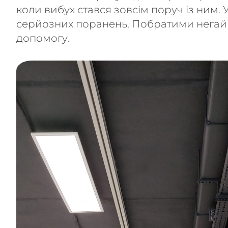
коли вибух стався зовсім поруч із ним.
серйозних поранень. Побратими негайн
допомогу.