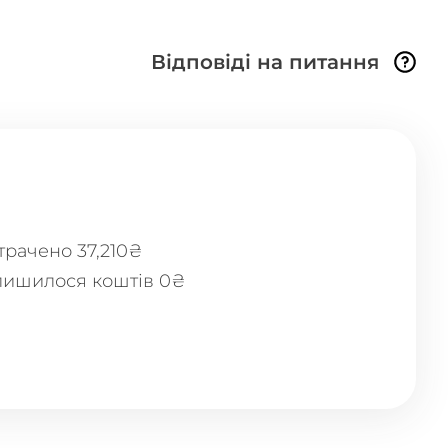
Відповіді на питання
трачено 37,210₴
лишилося коштів 0₴