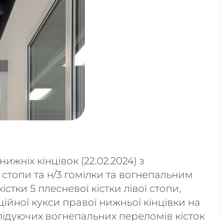
ижніх кінцівок (22.02.2024) з
топи та н/3 гомілки та вогнепальним
істки 5 плесневої кістки лівої стопи,
ійної кукси правої нижньої кінцівки на
лідуючих вогнепальних переломів кісток