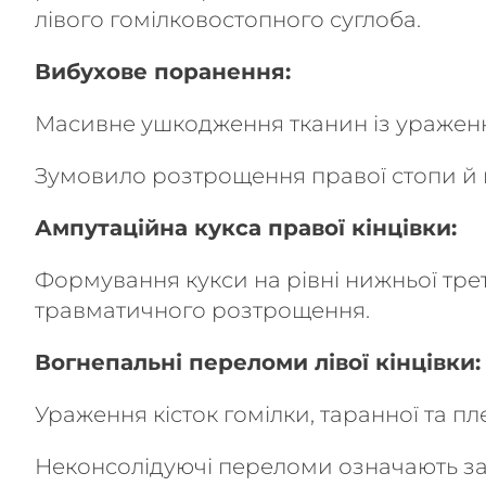
лівого гомілковостопного суглоба.
Вибухове поранення:
Масивне ушкодження тканин із ураженням 
Зумовило розтрощення правої стопи й г
Ампутаційна кукса правої кінцівки:
Формування кукси на рівні нижньої тре
травматичного розтрощення.
Вогнепальні переломи лівої кінцівки:
Ураження кісток гомілки, таранної та пле
Неконсолідуючі переломи означають з